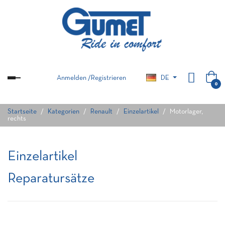
Anmelden
/
Registrieren
DE
Umschalten
0
der
Navigation
Startseite
Kategorien
Renault
Einzelartikel
Motorlager,
rechts
Einzelartikel
Reparatursätze