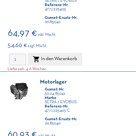
SETRA / EVOBUS
Referenz-Nr.
4771225403
Gumet-Ersatz-Nr.
00.85040
64,97 €
inkl. MwSt.
54.60 €
zzgl. MwSt.

In den Warenkorb
Lieferzeit: 4-6 Wochen
Motorlager
Gumet-Nr.
30.24.85041
Marke
SETRA / EVOBUS
Referenz-Nr.
4771225403 C
Gumet-Ersatz-Nr.
00.85040
60,93 €