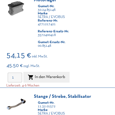
Motorlager
Gumet-Nr.
30.24.85148
Marke
SETRA / EVOBUS
Referenz-Nr.
4771217421
Referenz-Ersatz-Nr.
3572400418
Gumet-Ersatz-Nr.
00.85148
54,15 €
inkl. MwSt.
45.50 €
zzgl. MwSt.

In den Warenkorb
Lieferzeit: 4-6 Wochen
Stange / Strebe, Stabilisator
Gumet-Nr.
11.32.01572
Marke
SETRA / EVOBUS