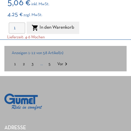
5,06 €
inkl. MwSt.
4.25 €
zzgl. MwSt.

In den Warenkorb
Lieferzeit: 4-6 Wochen
Anzeigen 1-12 von 58 Artikel(n)

1
2
3
…
5
Vor
ADRESSE