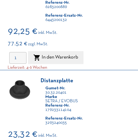
Referenz-Nr.
6283200889
Referenz-Ersatz-Nr.
6443200132
92,25 €
inkl. MwSt.
77.52 €
zzgl. MwSt.

In den Warenkorb
Lieferzeit: 4-6 Wochen
Distanzplatte
Gumet-Nr.
30.32.20401
Marke
SETRA / EVOBUS
Referenz-Nr.
179233114104
Referenz-Ersatz-Nr.
3293240035
23,32 €
inkl. MwSt.