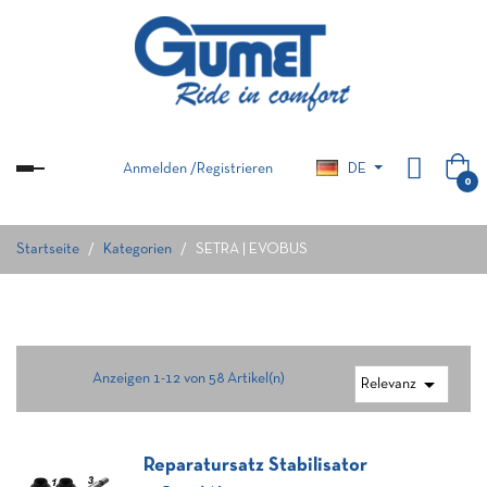
Anmelden
/
Registrieren
DE
Umschalten
0
der
Navigation
Startseite
Kategorien
SETRA | EVOBUS
Anzeigen 1-12 von 58 Artikel(n)

Relevanz
Reparatursatz Stabilisator