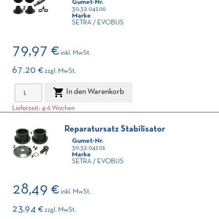
Gumet-Nr.
30.32.04100
Marke
SETRA / EVOBUS
79,97 €
inkl. MwSt.
67.20 €
zzgl. MwSt.

In den Warenkorb
Lieferzeit: 4-6 Wochen
Reparatursatz Stabilisator
Gumet-Nr.
30.32.04101
Marke
SETRA / EVOBUS
28,49 €
inkl. MwSt.
23.94 €
zzgl. MwSt.