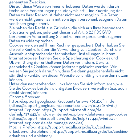
genannten Zwecken.
Die auf diese Weise von Ihnen erhobenen Daten werden durch
technische Vorkehrungen pseudonymisiert. Eine Zuordnung der
Daten zu Ihrer Person ist daher nicht mehr möglich. Die Daten
werden nicht gemeinsam mit sonstigen personenbezogenen Daten
von Ihnen gespeichert.
Sie haben das Recht aus Gründen, die sich aus Ihrer besonderen
Situation ergeben, jederzeit dieser auf Art. 6 (1) f DSGVO
beruhenden Verarbeitung Sie betreffender personenbezogener
Daten zu widersprechen.
Cookies werden auf Ihrem Rechner gespeichert. Daher haben Sie
die volle Kontrolle über die Verwendung von Cookies. Durch die
Auswahl entsprechender technischer Einstellungen in Ihrem
Internetbrowser können Sie die Speicherung der Cookies und
Übermittlung der enthaltenen Daten verhindern. Bereits
gespeicherte Cookies können jederzeit gelöscht werden. Wir
weisen Sie jedoch darauf hin, dass Sie dann gegebenenfalls nicht
sämtliche Funktionen dieser Website vollumfänglich werden nutzen
können.
Unter den nachstehenden Links können Sie sich informieren, wie
Sie die Cookies bei den wichtigsten Browsern verwalten (u.a. auch
deaktivieren) können:
Chrome Browser:
https://support.google.com/accounts/answer/61416?hl=de
(https://support.google.com/accounts/answer/61416?hl=de)
Internet Explorer: https://support.microsoft.com/de-
de/help/17442/windows-internet-explorer-delete-manage-cookies
(https://support.microsoft.com/de-de/help/17442/windows-
internet-explorer-delete-manage-cookies)
Mozilla Firefox: https://support.mozilla.org/de/kb/cookies-
erlauben-und-ablehnen (https://support.mozilla.org/de/kb/cookies-
erlauben-und-ablehnen)