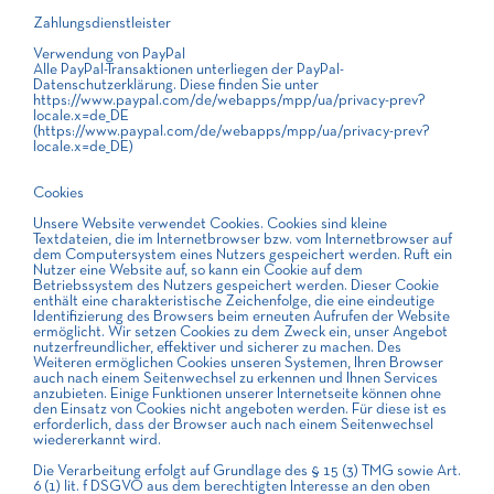
Zahlungsdienstleister
Verwendung von PayPal
Alle PayPal-Transaktionen unterliegen der PayPal-
Datenschutzerklärung. Diese finden Sie unter
https://www.paypal.com/de/webapps/mpp/ua/privacy-prev?
locale.x=de_DE
(https://www.paypal.com/de/webapps/mpp/ua/privacy-prev?
locale.x=de_DE)
Cookies
Unsere Website verwendet Cookies. Cookies sind kleine
Textdateien, die im Internetbrowser bzw. vom Internetbrowser auf
dem Computersystem eines Nutzers gespeichert werden. Ruft ein
Nutzer eine Website auf, so kann ein Cookie auf dem
Betriebssystem des Nutzers gespeichert werden. Dieser Cookie
enthält eine charakteristische Zeichenfolge, die eine eindeutige
Identifizierung des Browsers beim erneuten Aufrufen der Website
ermöglicht. Wir setzen Cookies zu dem Zweck ein, unser Angebot
nutzerfreundlicher, effektiver und sicherer zu machen. Des
Weiteren ermöglichen Cookies unseren Systemen, Ihren Browser
auch nach einem Seitenwechsel zu erkennen und Ihnen Services
anzubieten. Einige Funktionen unserer Internetseite können ohne
den Einsatz von Cookies nicht angeboten werden. Für diese ist es
erforderlich, dass der Browser auch nach einem Seitenwechsel
wiedererkannt wird.
Die Verarbeitung erfolgt auf Grundlage des § 15 (3) TMG sowie Art.
6 (1) lit. f DSGVO aus dem berechtigten Interesse an den oben