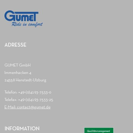
ADRESSE
GUMET GmbH
Immenhacken 4
24558 Henstedt-Ulzburg
Telefon: +49-(0)4193-7533-0
Telefax: +49-(0)4193-7533-25
E-Mail: contact@gumet.de
INFORMATION