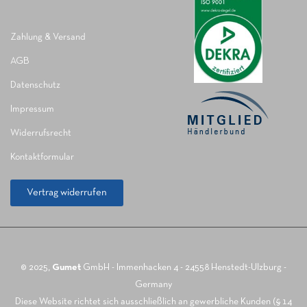
Zahlung & Versand
AGB
Datenschutz
Impressum
Widerrufsrecht
Kontaktformular
Vertrag widerrufen
© 2025,
Gumet
GmbH - Immenhacken 4 - 24558 Henstedt-Ulzburg -
Germany
Diese Website richtet sich ausschließlich an gewerbliche Kunden (§ 14