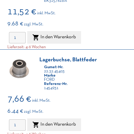
BK315781BA
11,52 €
inkl. MwSt.
9.68 €
zzgl. MwSt.

In den Warenkorb
Lieferzeit: 4-6 Wochen
Lagerbuchse, Blattfeder
Gumet-Nr.
22.32.45403
Marke
FORD
Referenz-Nr.
1454931
7,66 €
inkl. MwSt.
6.44 €
zzgl. MwSt.

In den Warenkorb