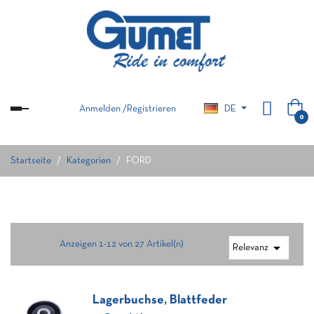
Anmelden
/
Registrieren
DE
Umschalten
0
der
Navigation
Startseite
Kategorien
FORD
Anzeigen 1-12 von 27 Artikel(n)

Relevanz
Lagerbuchse, Blattfeder