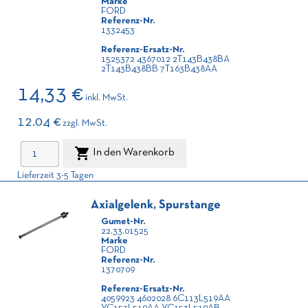
Marke
FORD
Referenz-Nr.
1332453
Referenz-Ersatz-Nr.
1525372 4367012 2T143B438BA
2T143B438BB 7T163B438AA
14,33 €
inkl. MwSt.
12.04 €
zzgl. MwSt.

In den Warenkorb
Lieferzeit 3-5 Tagen
Axialgelenk, Spurstange
Gumet-Nr.
22.33.01525
Marke
FORD
Referenz-Nr.
1370709
Referenz-Ersatz-Nr.
4059923 4602028 6C113L519AA