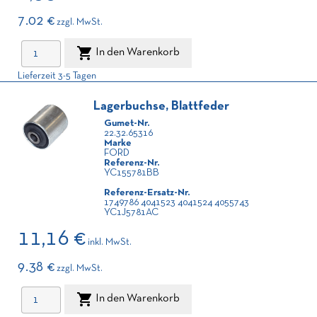
7.02 €
zzgl. MwSt.

In den Warenkorb
Lieferzeit 3-5 Tagen
Lagerbuchse, Blattfeder
Gumet-Nr.
22.32.65316
Marke
FORD
Referenz-Nr.
YC155781BB
Referenz-Ersatz-Nr.
1749786 4041523 4041524 4055743
YC1J5781AC
11,16 €
inkl. MwSt.
9.38 €
zzgl. MwSt.

In den Warenkorb