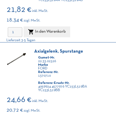
YC153L519AA YC153L519AB
21,82 €
inkl. MwSt.
18.34 €
zzgl. MwSt.

In den Warenkorb
Lieferzeit 3-5 Tagen
Axialgelenk, Spurstange
Gumet-Nr.
22.33.01526
Marke
FORD
Referenz-Nr.
1370710
Referenz-Ersatz-Nr.
4059924 4577976 YC153L519BA
YC153L519BB
24,66 €
inkl. MwSt.
20.72 €
zzgl. MwSt.