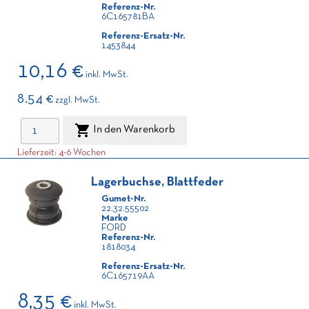
Referenz-Nr.
6C165781BA
Referenz-Ersatz-Nr.
1453844
10,16 €
inkl. MwSt.
8.54 €
zzgl. MwSt.

In den Warenkorb
Lieferzeit: 4-6 Wochen
Lagerbuchse, Blattfeder
Gumet-Nr.
22.32.55502
Marke
FORD
Referenz-Nr.
1818034
Referenz-Ersatz-Nr.
6C165719AA
8,35 €
inkl. MwSt.