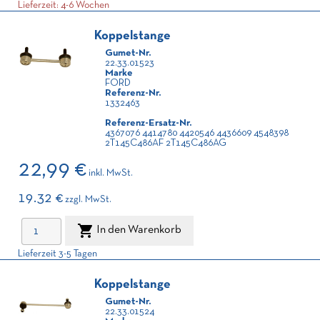
Lieferzeit: 4-6 Wochen
Koppelstange
Gumet-Nr.
22.33.01523
Marke
FORD
Referenz-Nr.
1332463
Referenz-Ersatz-Nr.
4367076 4414780 4420546 4436609 4548398
2T145C486AF 2T145C486AG
22,99 €
inkl. MwSt.
19.32 €
zzgl. MwSt.

In den Warenkorb
Lieferzeit 3-5 Tagen
Koppelstange
Gumet-Nr.
22.33.01524