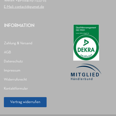
Telefax: +49-(0)4193-7533-25
E-Mail: contact@gumet.de
INFORMATION
Zahlung & Versand
AGB
Datenschutz
Impressum
Widerrufsrecht
Kontaktformular
Vertrag widerrufen