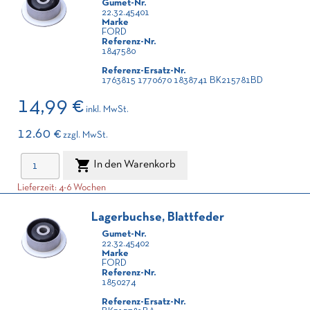
Gumet-Nr.
22.32.45401
Marke
FORD
Referenz-Nr.
1847580
Referenz-Ersatz-Nr.
1763815 1770670 1838741 BK215781BD
14,99 €
inkl. MwSt.
12.60 €
zzgl. MwSt.

In den Warenkorb
Lieferzeit: 4-6 Wochen
Lagerbuchse, Blattfeder
Gumet-Nr.
22.32.45402
Marke
FORD
Referenz-Nr.
1850274
Referenz-Ersatz-Nr.