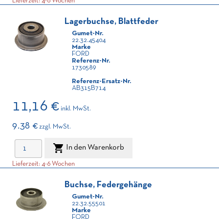
Lieferzeit: 4-6 Wochen
Lagerbuchse, Blattfeder
Gumet-Nr.
22.32.45404
Marke
FORD
Referenz-Nr.
1730589
Referenz-Ersatz-Nr.
AB315B714
11,16 €
inkl. MwSt.
9.38 €
zzgl. MwSt.

In den Warenkorb
Lieferzeit: 4-6 Wochen
Buchse, Federgehänge
Gumet-Nr.
22.32.55501
Marke
FORD