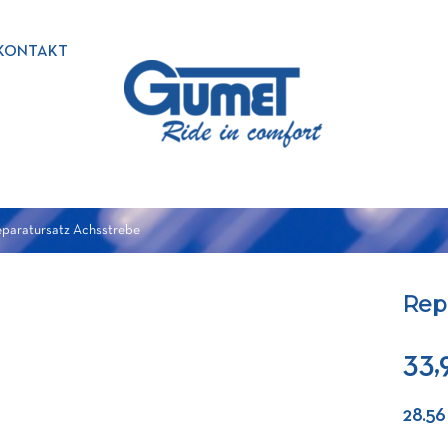
KONTAKT
paratursatz Achsstrebe
Rep
33,
28.56