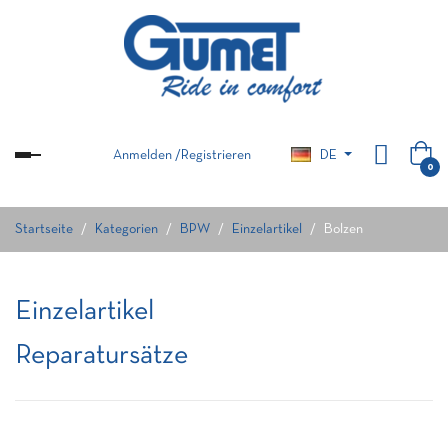
Anmelden
/
Registrieren
DE
Umschalten
0
der
Navigation
Startseite
Kategorien
BPW
Einzelartikel
Bolzen
Einzelartikel
Reparatursätze